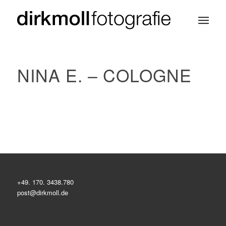
NINA E. – COLOGNE
+49. 170. 3438.780
post@dirkmoll.de